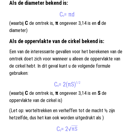
Als de diameter bekend is:
C
= πd
o
C
π
d
(waarbij
de omtrek is,
ongeveer 3,14 is en
de
diameter)
Als de oppervlakte van de cirkel bekend is:
Een van de interessante gevallen voor het berekenen van de
omtrek doet zich voor wanneer u alleen de oppervlakte van
de cirkel hebt. In dit geval kunt u de volgende formule
gebruiken:
C
= 2(πS)
1/2
o
C
π
S
(waarbij
de omtrek is,
ongeveer 3,14 is en
de
oppervlakte van de cirkel is)
(Let op: worteltrekken en verheffen tot de macht ½ zijn
hetzelfde, dus het kan ook worden uitgedrukt als )
C
= 2
√
πS
o