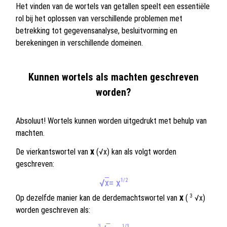
Het vinden van de wortels van getallen speelt een essentiële
rol bij het oplossen van verschillende problemen met
betrekking tot gegevensanalyse, besluitvorming en
berekeningen in verschillende domeinen.
Kunnen wortels als machten geschreven
worden?
Absoluut! Wortels kunnen worden uitgedrukt met behulp van
machten.
x
De vierkantswortel van
(√x) kan als volgt worden
geschreven:
√
= x
x
1/2
x
3
Op dezelfde manier kan de derdemachtswortel van
(
√x)
worden geschreven als:
3
1/3