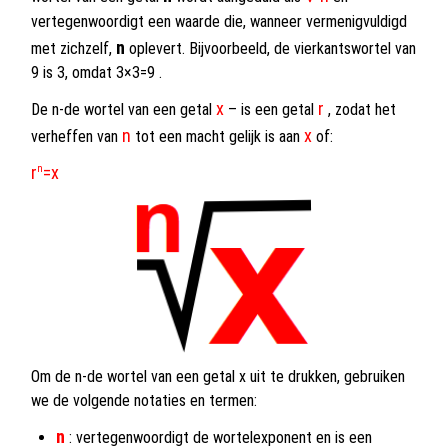
vertegenwoordigt een waarde die, wanneer vermenigvuldigd
n
met zichzelf,
oplevert. Bijvoorbeeld, de vierkantswortel van
9 is 3, omdat 3×3=9 .
x
r
De n-de wortel van een getal
– is een getal
, zodat het
n
x
verheffen van
tot een macht gelijk is aan
of:
r
=x
n
Om de n-de wortel van een getal x uit te drukken, gebruiken
we de volgende notaties en termen:
n
: vertegenwoordigt de wortelexponent en is een