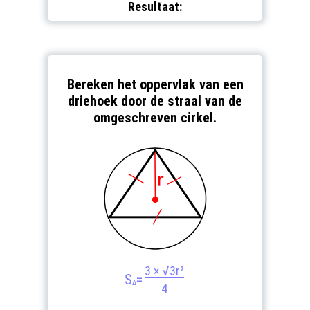
Resultaat:
Bereken het oppervlak van een
driehoek door de straal van de
omgeschreven cirkel.
√
3 ×
3
r²
S
=
Δ
4