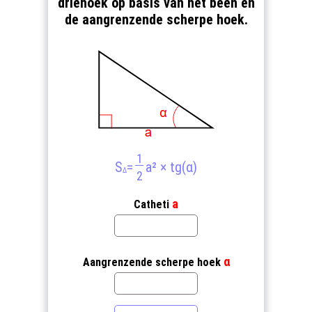
driehoek op basis van het been en
de aangrenzende scherpe hoek.
1
S
=
a² × tg(α)
Δ
2
a
Catheti
α
Aangrenzende scherpe hoek