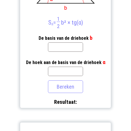
1
S
=
b² × tg(α)
Δ
2
b
De basis van de driehoek
α
De hoek aan de basis van de driehoek
Resultaat: