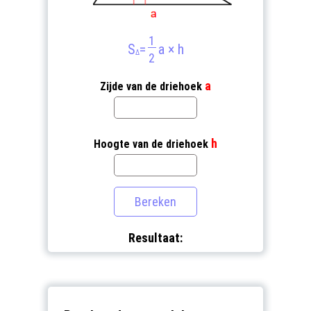
1
S
=
a × h
Δ
2
a
Zijde van de driehoek
h
Hoogte van de driehoek
Resultaat: