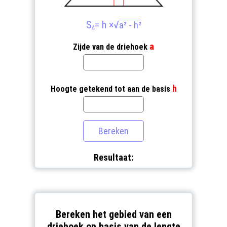
S
= h ×
√
a² - h²
Δ
a
Zijde van de driehoek
h
Hoogte getekend tot aan de basis
Resultaat:
Bereken het gebied van een
driehoek op basis van de lengte