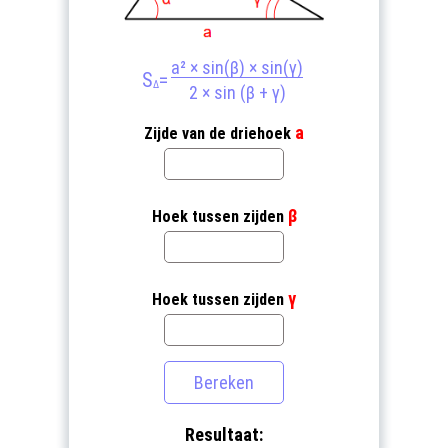
a² × sin(β) × sin(γ)
S
=
Δ
2 × sin (β + γ)
a
Zijde van de driehoek
β
Hoek tussen zijden
γ
Hoek tussen zijden
Resultaat: