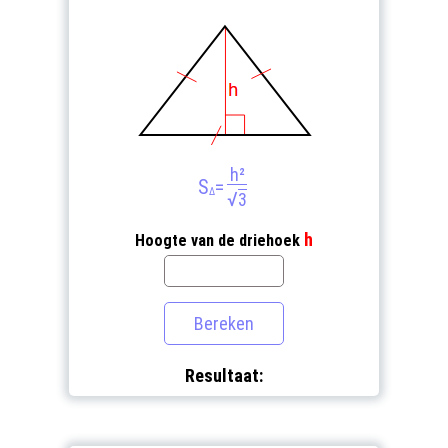
h²
S
=
Δ
√
3
h
Hoogte van de driehoek
Resultaat: