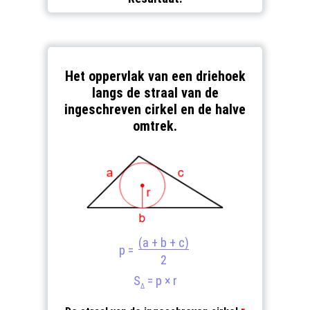
Het oppervlak van een driehoek
langs de straal van de
ingeschreven cirkel en de halve
omtrek.
(a + b + c)
p =
2
S
= p × r
Δ