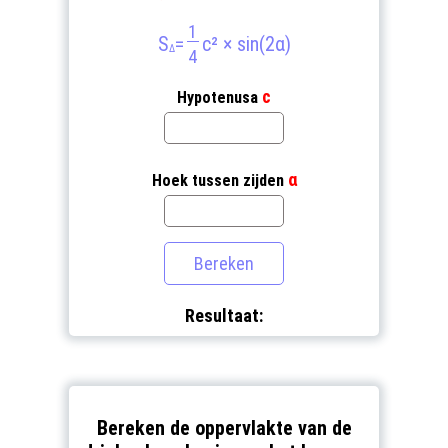
1
S
=
c² × sin(2α)
Δ
4
с
Hypotenusa
α
Hoek tussen zijden
Resultaat:
Bereken de oppervlakte van de