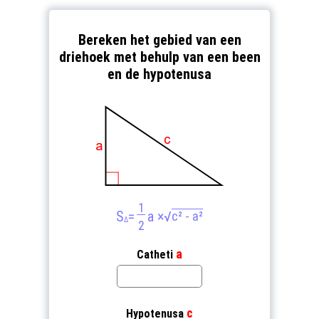
Bereken het gebied van een
driehoek met behulp van een been
en de hypotenusa
1
S
=
a ×
√
c² - a²
Δ
2
a
Catheti
c
Hypotenusa