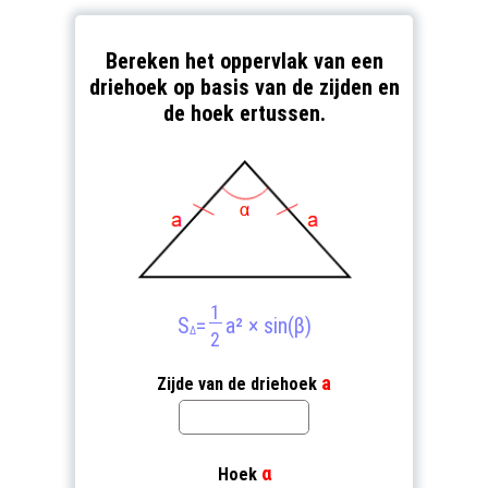
Bereken het oppervlak van een
driehoek op basis van de zijden en
de hoek ertussen.
1
S
=
a² × sin(β)
Δ
2
a
Zijde van de driehoek
α
Hoek