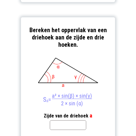
Bereken het oppervlak van een
driehoek aan de zijde en drie
hoeken.
a² × sin(β) × sin(γ)
S
=
Δ
2 × sin (α)
a
Zijde van de driehoek