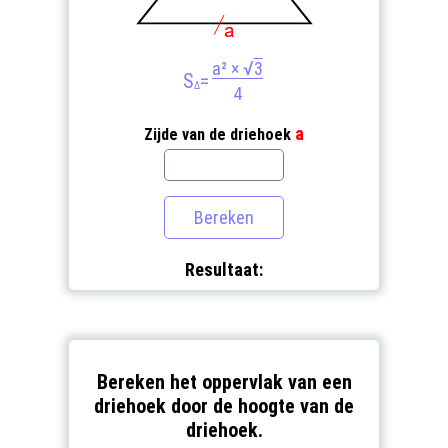
√
a² ×
3
S
=
Δ
4
a
Zijde van de driehoek
Resultaat:
Bereken het oppervlak van een
driehoek door de hoogte van de
driehoek.