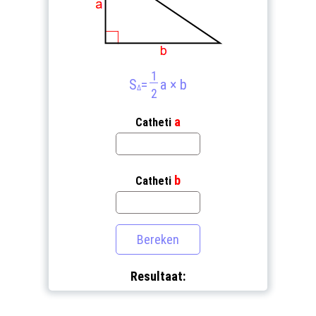
1
S
=
a × b
Δ
2
a
Catheti
b
Catheti
Resultaat: