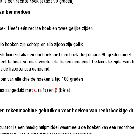
k is een rechte hoek (exact 90 graden).
van kenmerken:
oek: Heeft één rechte hoek en twee gelijke zijden.
le hoeken zijn scherp en alle zijden zijn gelijk.
definieerd als een driehoek met één hoek die precies 90 graden meet;
 rechte hoek vormen, worden de benen genoemd. De langste zijde van de
rdt de hypotenusa genoemd.
om van alle drie de hoeken altijd 180 graden.
α
β
ans aangeduid met
(alfa) en
(bèta).
n rekenmachine gebruiken voor hoeken van rechthoekige d
ulator is een handig hulpmiddel waarmee u de hoeken van een rechthoe