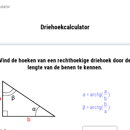
ulator
Driehoekcalculator
Vind de hoeken van een rechthoekige driehoek door d
lengte van de benen te kennen.
a
α = arctg(
)
b
b
β = arctg(
)
a