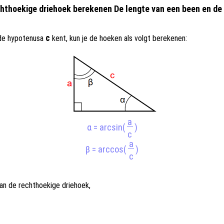
hthoekige driehoek berekenen De lengte van een been en d
c
de hypotenusa
kent, kun je de hoeken als volgt berekenen:
a
α = arcsin(
)
c
a
β = arccos(
)
c
an de rechthoekige driehoek,