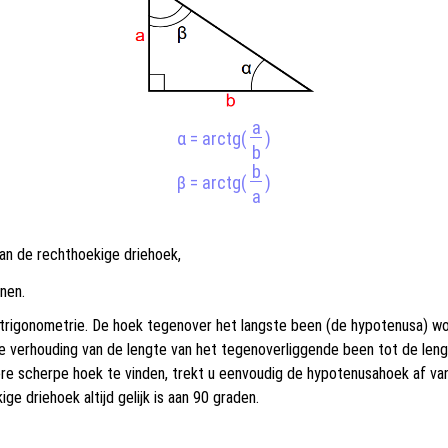
a
α = arctg(
)
b
b
β = arctg(
)
a
an de rechthoekige driehoek,
nen.
u trigonometrie. De hoek tegenover het langste been (de hypotenusa) 
 verhouding van de lengte van het tegenoverliggende been tot de leng
e scherpe hoek te vinden, trekt u eenvoudig de hypotenusahoek af van
e driehoek altijd gelijk is aan 90 graden.