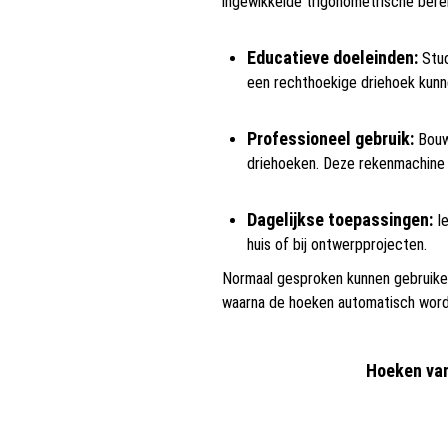
ingewikkelde trigonometrische bereke
Educatieve doeleinden:
Stud
een rechthoekige driehoek kunn
Professioneel gebruik:
Bouwe
driehoeken. Deze rekenmachine 
Dagelijkse toepassingen:
Ie
huis of bij ontwerpprojecten.
Normaal gesproken kunnen gebruiker
waarna de hoeken automatisch word
Hoeken van