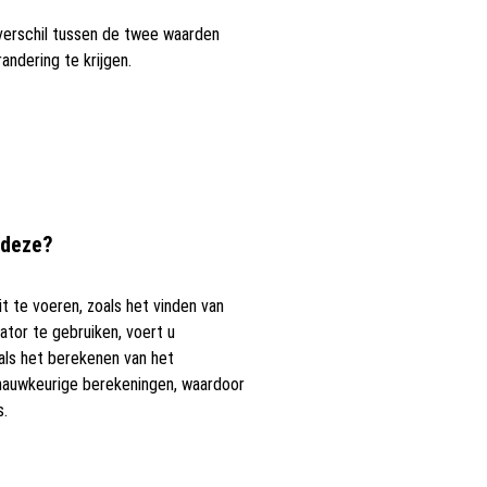
verschil tussen de twee waarden
ndering te krijgen.
 deze?
t te voeren, zoals het vinden van
tor te gebruiken, voert u
als het berekenen van het
n nauwkeurige berekeningen, waardoor
s.