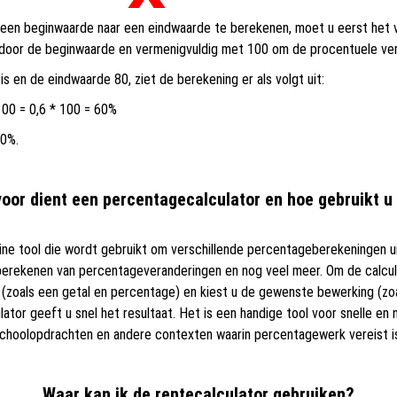
een beginwaarde naar een eindwaarde te berekenen, moet u eerst het 
s door de beginwaarde en vermenigvuldig met 100 om de procentuele vera
s en de eindwaarde 80, ziet de berekening er als volgt uit:
 100 = 0,6 * 100 = 60%
60%.
oor dient een percentagecalculator en hoe gebruikt u
ine tool die wordt gebruikt om verschillende percentageberekeningen ui
berekenen van percentageveranderingen en nog veel meer. Om de calcula
(zoals een getal en percentage) en kiest u de gewenste bewerking (zo
lator geeft u snel het resultaat. Het is een handige tool voor snelle e
, schoolopdrachten en andere contexten waarin percentagewerk vereist i
Waar kan ik de rentecalculator gebruiken?