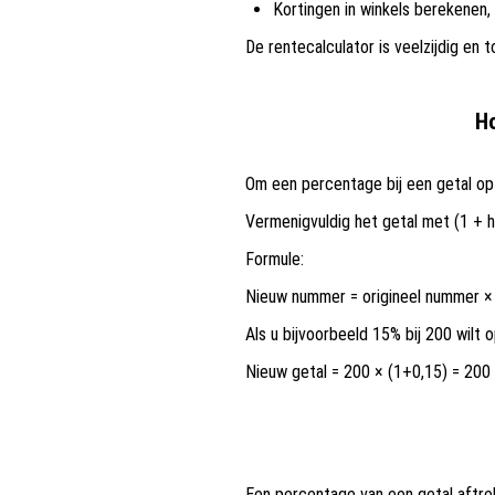
Kortingen in winkels berekenen,
De rentecalculator is veelzijdig en
Ho
Om een percentage bij een getal op 
Vermenigvuldig het getal met (1 + 
Formule:
Nieuw nummer = origineel nummer ×
Als u bijvoorbeeld 15% bij 200 wilt o
Nieuw getal = 200 × (1+0,15) = 200
Een percentage van een getal aftre