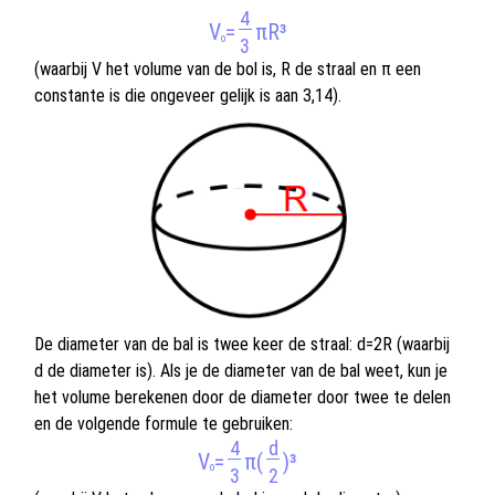
4
V
=
πR³
o
3
(waarbij V het volume van de bol is, R de straal en π een
constante is die ongeveer gelijk is aan 3,14).
De diameter van de bal is twee keer de straal: d=2R (waarbij
d de diameter is). Als je de diameter van de bal weet, kun je
het volume berekenen door de diameter door twee te delen
en de volgende formule te gebruiken:
4
d
V
=
π(
)³
o
3
2